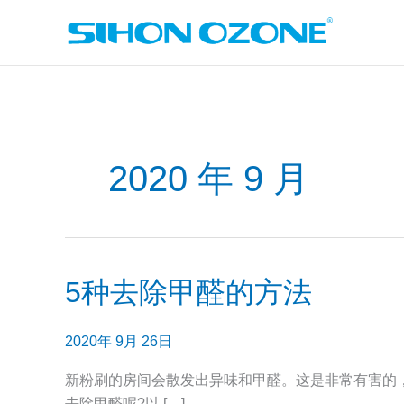
跳
至
内
容
2020 年 9 月
5种去除甲醛的方法
5
种
去
2020年 9月 26日
除
甲
新粉刷的房间会散发出异味和甲醛。这是非常有害的
醛
去除甲醛呢?以 […]