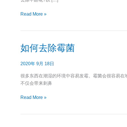
的
方
Read More »
法
如何去除霉菌
如
何
去
2020年 9月 18日
除
霉
很多东西在潮湿的环境中容易发霉。霉菌会很容易在
菌
不仅会带来刺鼻
Read More »