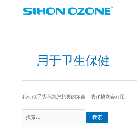
跳
至
内
容
搜
索：
用于卫生保健
我们似乎找不到您想要的东西，或许搜索会有用。